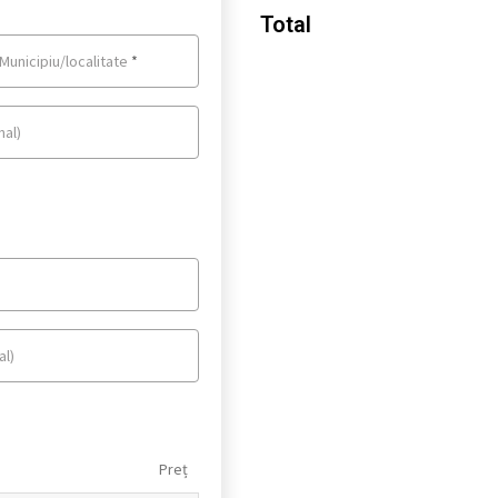
Total
Municipiu/localitate
*
nal)
al)
Preț