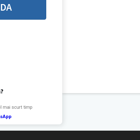
NDA
a?
el mai scurt timp
tsApp