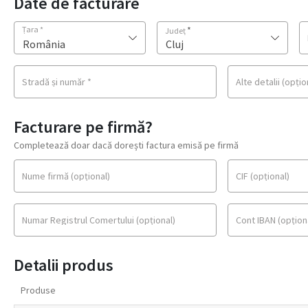
Date de facturare
Țara
*
*
Județ
România
Cluj
Stradă și număr
*
Alte detalii
(opțio
Facturare pe firmă?
Completează doar dacă dorești factura emisă pe firmă
Nume firmă
(opțional)
CIF
(opțional)
Numar Registrul Comertului
(opțional)
Cont IBAN
(opțion
Detalii produs
Produse