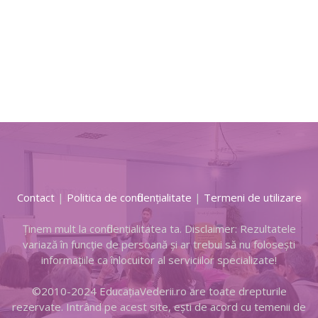
Contact
|
Politica de confidențialitate
|
Termeni de utiliza r e
Ținem mult la confidențialitatea ta. Disclaimer: Rezultatele
variază în funcție de persoană și ar trebui să nu folosești
informațiile ca înlocuitor al serviciilor specializate!
©2010-2024 EducațiaVederii.ro are toate drepturile
rezervate. Intrând pe acest site, eşti de acord cu temenii de