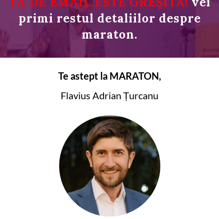
TA DE EMAIL ESTE GREȘITĂ!
vei
primi restul detaliilor despre
maraton.
Te astept la MARATON,
Flavius Adrian Țurcanu