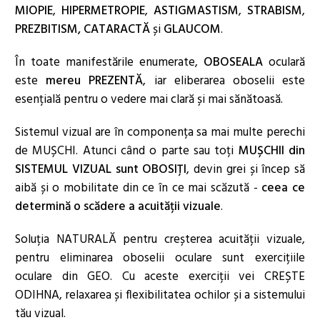
MIOPIE
,
HIPERMETROPIE
,
ASTIGMASTISM
,
STRABISM
,
PREZBITISM, CATARACTĂ
și
GLAUCOM
.
În toate manifestările enumerate,
OBOSEALA
oculară
este
mereu PREZENTĂ
, iar eliberarea oboselii este
esențială pentru o vedere mai clară și mai sănătoasă.
Sistemul vizual are în componența sa mai multe perechi
de MUȘCHI. Atunci când o parte sau toți
MUȘCHII din
SISTEMUL VIZUAL sunt OBOSIȚI
, devin grei și încep să
aibă și o mobilitate din ce în ce mai scăzută -
ceea ce
determină o scădere a acuității vizuale
.
Soluția NATURALĂ pentru creșterea acuității vizuale,
pentru eliminarea oboselii oculare sunt exercițiile
oculare din GEO. Cu aceste exerciții vei CREȘTE
ODIHNA, relaxarea și flexibilitatea ochilor și a sistemului
tău vizual.