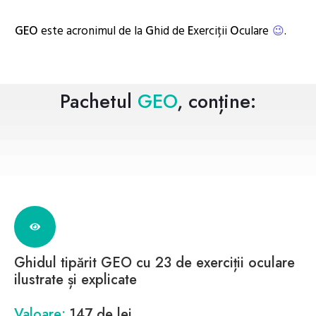
GEO
este acronimul de la
G
hid de
E
xerciții
O
culare
.
😉
Pachetul
GEO
, conține:
Ghidul tipărit GEO cu 23 de exerciții oculare
ilustrate și explicate
Valoare:
147 de lei