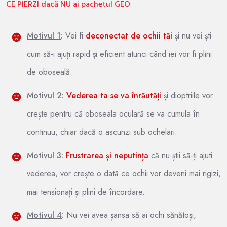
CE PIERZI
dacă NU ai pachetul GEO
:
Motivul 1
:
Vei fi
deconectat de ochii tă
i
și nu vei ști
cum să-i ajuți rapid și eficient atunci când iei vor fi plini
de oboseală.
Motivul 2
:
Vederea ta se va înrăutăți
și dioptriile vor
crește pentru că oboseala oculară se va cumula în
continuu, chiar dacă o ascunzi sub ochelari.
Motivul 3
:
Frustrarea și neputința
că nu știi să-ți ajuti
vederea, vor crește o dată ce ochii vor deveni mai rigizi,
mai tensionați și plini de încordare.
Motivul 4
:
Nu vei avea șansa să ai ochi sănătoși,