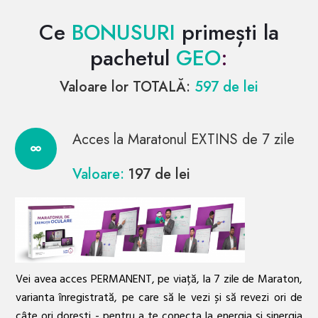
Ce
BONUSURI
primești
la
pachetul
GEO
:
Valoare lor TOTALĂ:
597 de lei
Acces la Maratonul EXTINS de 7 zile
Valoare:
197 de lei
Vei avea acces PERMANENT, pe viață, la 7 zile de Maraton,
varianta înregistrată, pe care să le vezi și să revezi ori de
câte ori dorești - pentru a te conecta la energia și sinergia