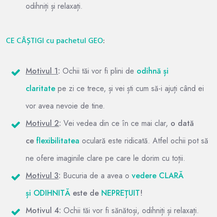
odihniți și relaxați.
CE CÂȘTIGI cu pachetul GEO
:
Motivul 1
:
Ochii tăi vor fi plini de
odihnă
și
claritate
pe zi ce trece, și vei ști cum să-i ajuți când ei
vor avea nevoie de tine.
Motivul 2
:
Vei vedea din ce în ce mai clar,
o dată
ce
flexibilitatea
oculară este ridicată. Atfel ochii pot să
ne ofere imaginile clare pe care le dorim cu toții.
Motivul 3
:
Bucuria de a avea o
vedere CLARĂ
și
ODIHNITĂ
este de
NEPREȚUIT
!
Motivul 4:
Ochii tăi vor fi sănătoși, odihniți și relaxați.