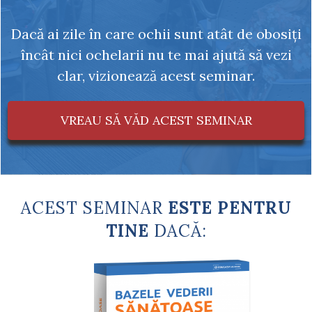
Dacă ai zile în care ochii sunt atât de obosiți
încât nici ochelarii nu te mai ajută să vezi
clar, vizionează acest seminar.
VREAU SĂ VĂD ACEST SEMINAR
ACEST SEMINAR
ESTE PENTRU
TINE
DACĂ: