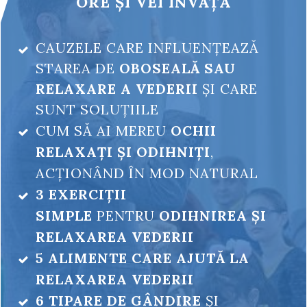
ORE ȘI VEI ÎNVĂȚA
CAUZELE CARE INFLUENȚEAZĂ
STAREA DE
OBOSEALĂ SAU
RELAXARE A VEDERII
ȘI CARE
SUNT SOLUȚIILE
CUM SĂ AI
MEREU
OCHII
RELAXAȚI ȘI ODIHNIȚI
,
ACȚIONÂND ÎN MOD NATURAL
3
EXERCIȚII
SIMPLE
PENTRU
ODIHNIREA ȘI
RELAXAREA VEDERII
5
ALIMENTE CARE AJUTĂ LA
RELAXAREA VEDERII
6 TIPARE DE GÂNDIRE
ȘI