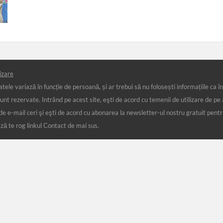
izare
ele variază în funcție de persoană, și ar trebui să nu folosești informațiile ca înl
ezervate. Intrând pe acest site, eşti de acord cu temenii de utilizare de pe ace
 de e-mail ceri şi eşti de acord cu abonarea la newsletter-ul nostru gratuit pent
ază te rog linkul Contact de mai sus.