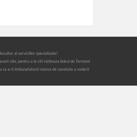
ocuitor al serviciilor specializate!
st site, pentru a le citi viziteaza linkul de Termeni
ru ca a-ti imbunatatesti starea de sanatate a vederii