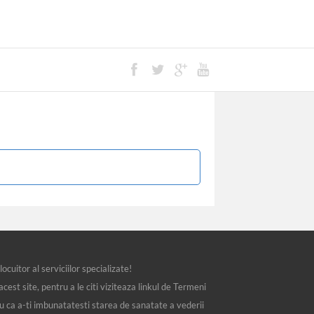
ocuitor al serviciilor specializate!
st site, pentru a le citi viziteaza linkul de Termeni
ru ca a-ti imbunatatesti starea de sanatate a vederii