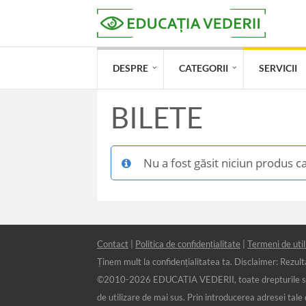
DESPRE
CATEGORII
SERVICII
BILETE
Nu a fost găsit niciun produs ca
Contact
|
Politica de confidențialitate
|
Termeni de util
Ținem mult la confidențialitatea ta. Disclaimer: Rezultat
©2010-
2026 EDUCATIA VEDERII, toate drepturile sunt r
de utilizare de mai sus. Prin introducerea adresei tale