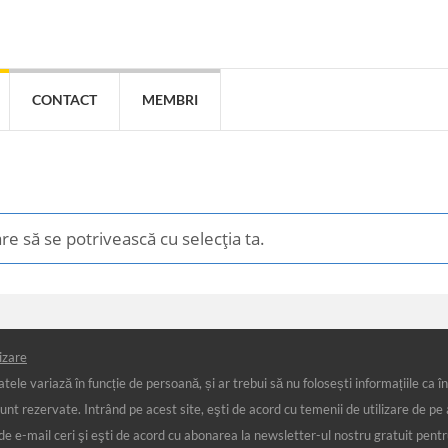
CONTACT
MEMBRI
re să se potrivească cu selecția ta.
izare
ele variază în funcție de persoană, și ar trebui să nu folosești informațiile ca înl
ezervate. Intrând pe acest site, eşti de acord cu temenii de utilizare de pe ace
 de e-mail ceri şi eşti de acord cu abonarea la newsletter-ul nostru gratuit pent