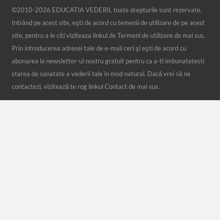
©2010-
2026 EDUCATIA VEDERII, toate drepturile sunt rezervate.
Intrând pe acest site, eşti de acord cu temenii de utilizare de pe acest
site, pentru a le citi viziteaza linkul de Termeni de utilizare de mai sus.
Prin introducerea adresei tale de e-mail ceri şi eşti de acord cu
abonarea la newsletter-ul nostru gratuit pentru ca a-ti imbunatatesti
starea de sanatate a vederii tale in mod natural. Dacă vrei să ne
contactezi, vizitează te rog linkul Contact de mai sus.