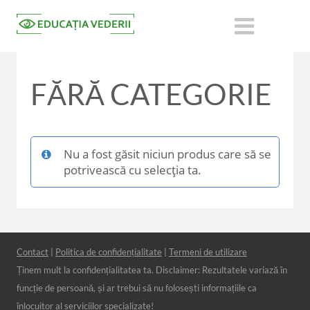
FĂRĂ CATEGORIE
Nu a fost găsit niciun produs care să se
potrivească cu selecția ta.
Contact
|
Politica de confidențialitate
|
Termeni de utilizare
Ținem mult la confidențialitatea ta. Disclaimer: Rezultatele variază în
funcție de persoană, și ar trebui să nu folosești informațiile ca
înlocuitor al serviciilor specializate!