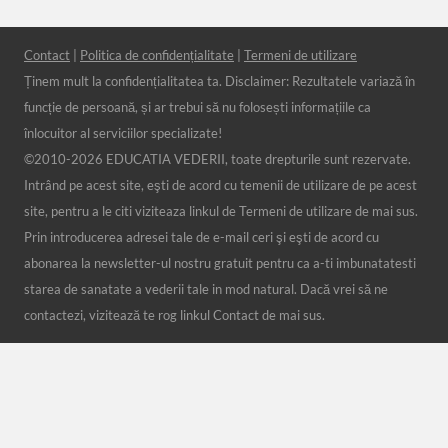
Contact
|
Politica de confidențialitate
|
Termeni de utilizare
Ținem mult la confidențialitatea ta. Disclaimer: Rezultatele variază în
funcție de persoană, și ar trebui să nu folosești informațiile ca
înlocuitor al serviciilor specializate!
©2010-
2026 EDUCATIA VEDERII, toate drepturile sunt rezervate.
Intrând pe acest site, eşti de acord cu temenii de utilizare de pe acest
site, pentru a le citi viziteaza linkul de Termeni de utilizare de mai sus.
Prin introducerea adresei tale de e-mail ceri şi eşti de acord cu
abonarea la newsletter-ul nostru gratuit pentru ca a-ti imbunatatesti
starea de sanatate a vederii tale in mod natural. Dacă vrei să ne
contactezi, vizitează te rog linkul Contact de mai sus.