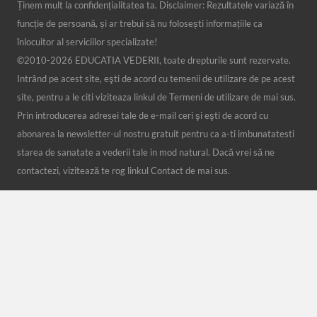
Ținem mult la confidențialitatea ta. Disclaimer: Rezultatele variază în
funcție de persoană, și ar trebui să nu folosești informațiile ca
înlocuitor al serviciilor specializate!
©2010-
2026 EDUCATIA VEDERII, toate drepturile sunt rezervate.
Intrând pe acest site, eşti de acord cu temenii de utilizare de pe acest
site, pentru a le citi viziteaza linkul de Termeni de utilizare de mai sus.
Prin introducerea adresei tale de e-mail ceri şi eşti de acord cu
abonarea la newsletter-ul nostru gratuit pentru ca a-ti imbunatatesti
starea de sanatate a vederii tale in mod natural. Dacă vrei să ne
contactezi, vizitează te rog linkul Contact de mai sus.