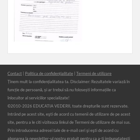
Contact
|
Politica de confidențialitate
|
Termeni de utilizare
Ținem mult la confidențialitatea ta. Disclaimer: Rezultatele variază în
funcție de persoană, și ar trebui să nu folosești informațiile ca
înlocuitor al serviciilor specializate!
©2010-
2026 EDUCATIA VEDERII, toate drepturile sunt rezervate.
Intrând pe acest site, eşti de acord cu temenii de utilizare de pe acest
site, pentru a le citi viziteaza linkul de Termeni de utilizare de mai sus.
Prin introducerea adresei tale de e-mail ceri şi eşti de acord cu
abonarea la newsletter-ul nostru gratuit pentru ca a-ti imbunatatesti