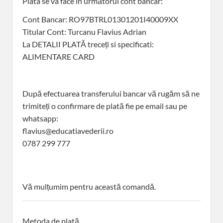
Plata se va face în următorul cont bancar:
Cont Bancar: RO97BTRL01301201I40009XX
Titular Cont: Turcanu Flavius Adrian
La DETALII PLATĂ treceți si specificati:
ALIMENTARE CARD
După efectuarea transferului bancar vă rugăm să ne
trimiteți o confirmare de plată fie pe email sau pe
whatsapp:
flavius@educatiavederii.ro
0787 299 777
Vă mulțumim pentru această comandă.
Metoda de plată