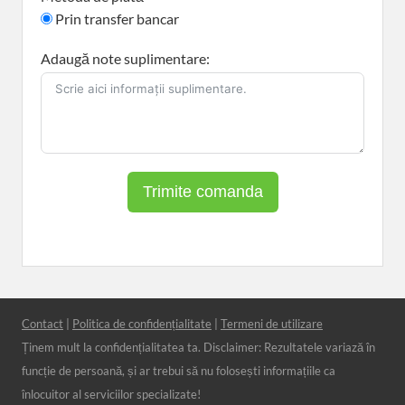
Prin transfer bancar
Adaugă note suplimentare:
Trimite comanda
Contact
|
Politica de confidențialitate
|
Termeni de utilizare
Ținem mult la confidențialitatea ta. Disclaimer: Rezultatele variază în
funcție de persoană, și ar trebui să nu folosești informațiile ca
înlocuitor al serviciilor specializate!