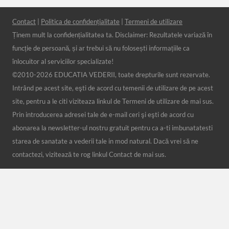
Contact
|
Politica de confidențialitate
|
Termeni de utilizare
Ținem mult la confidențialitatea ta. Disclaimer: Rezultatele variază în
funcție de persoană, și ar trebui să nu folosești informațiile ca
înlocuitor al serviciilor specializate!
©2010-
2026 EDUCATIA VEDERII, toate drepturile sunt rezervate.
Intrând pe acest site, eşti de acord cu temenii de utilizare de pe acest
site, pentru a le citi viziteaza linkul de Termeni de utilizare de mai sus.
Prin introducerea adresei tale de e-mail ceri şi eşti de acord cu
abonarea la newsletter-ul nostru gratuit pentru ca a-ti imbunatatesti
starea de sanatate a vederii tale in mod natural. Dacă vrei să ne
contactezi, vizitează te rog linkul Contact de mai sus.