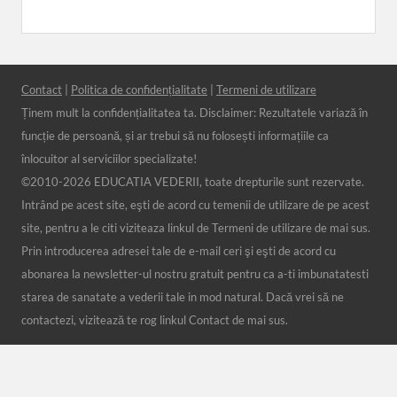
Contact
|
Politica de confidențialitate
|
Termeni de utilizare
Ținem mult la confidențialitatea ta. Disclaimer: Rezultatele variază în
funcție de persoană, și ar trebui să nu folosești informațiile ca
înlocuitor al serviciilor specializate!
©2010-
2026 EDUCATIA VEDERII, toate drepturile sunt rezervate.
Intrând pe acest site, eşti de acord cu temenii de utilizare de pe acest
site, pentru a le citi viziteaza linkul de Termeni de utilizare de mai sus.
Prin introducerea adresei tale de e-mail ceri şi eşti de acord cu
abonarea la newsletter-ul nostru gratuit pentru ca a-ti imbunatatesti
starea de sanatate a vederii tale in mod natural. Dacă vrei să ne
contactezi, vizitează te rog linkul Contact de mai sus.