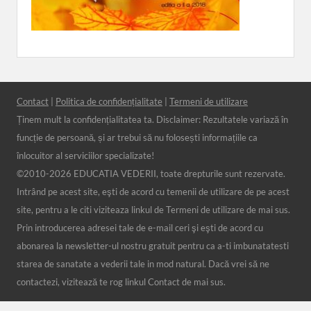
Contact
|
Politica de confidențialitate
|
Termeni de utilizare
Ținem mult la confidențialitatea ta. Disclaimer: Rezultatele variază în
funcție de persoană, și ar trebui să nu folosești informațiile ca
înlocuitor al serviciilor specializate!
©2010-
2026 EDUCATIA VEDERII, toate drepturile sunt rezervate.
Intrând pe acest site, eşti de acord cu temenii de utilizare de pe acest
site, pentru a le citi viziteaza linkul de Termeni de utilizare de mai sus.
Prin introducerea adresei tale de e-mail ceri şi eşti de acord cu
abonarea la newsletter-ul nostru gratuit pentru ca a-ti imbunatatesti
starea de sanatate a vederii tale in mod natural. Dacă vrei să ne
contactezi, vizitează te rog linkul Contact de mai sus.