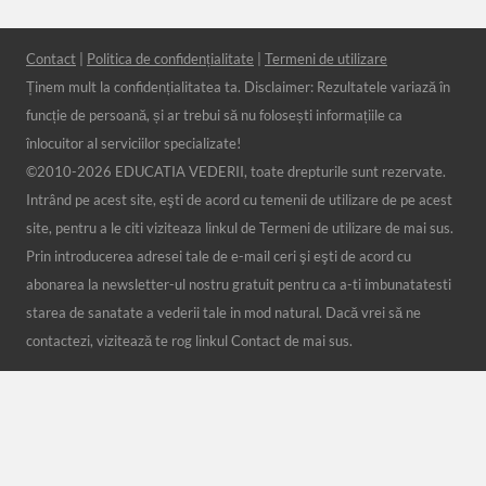
Contact
|
Politica de confidențialitate
|
Termeni de utilizare
Ținem mult la confidențialitatea ta. Disclaimer: Rezultatele variază în
funcție de persoană, și ar trebui să nu folosești informațiile ca
înlocuitor al serviciilor specializate!
©2010-
2026 EDUCATIA VEDERII, toate drepturile sunt rezervate.
Intrând pe acest site, eşti de acord cu temenii de utilizare de pe acest
site, pentru a le citi viziteaza linkul de Termeni de utilizare de mai sus.
Prin introducerea adresei tale de e-mail ceri şi eşti de acord cu
abonarea la newsletter-ul nostru gratuit pentru ca a-ti imbunatatesti
starea de sanatate a vederii tale in mod natural. Dacă vrei să ne
contactezi, vizitează te rog linkul Contact de mai sus.