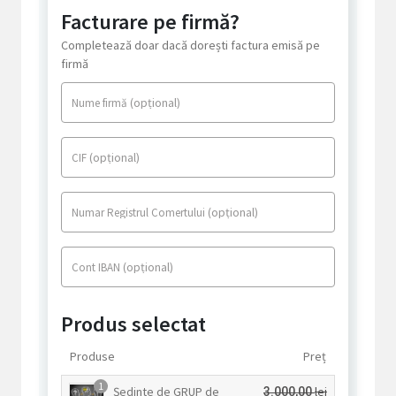
Facturare pe firmă?
Completează doar dacă dorești factura emisă pe
firmă
(opțional)
Nume firmă
(opțional)
CIF
(opțional)
Numar Registrul Comertului
(opțional)
Cont IBAN
Produs selectat
Produse
Preț
1
Ședinte de GRUP de
lei
3.000,00