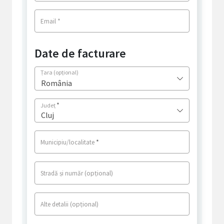
*
Email
Date de facturare
Țara
(opțional)
România
*
Județ
Cluj
*
Municipiu/localitate
(opțional)
Stradă și număr
(opțional)
Alte detalii