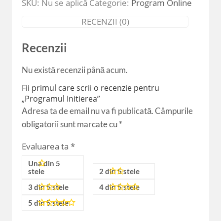
SKU:
Nu se aplică
Categorie:
Program Online
RECENZII (0)
Recenzii
Nu există recenzii până acum.
Fii primul care scrii o recenzie pentru
„Programul Initierea”
Adresa ta de email nu va fi publicată.
Câmpurile
obligatorii sunt marcate cu
*
Evaluarea ta
*
Una din 5
stele
2 din 5 stele
3 din 5 stele
4 din 5 stele
5 din 5 stele