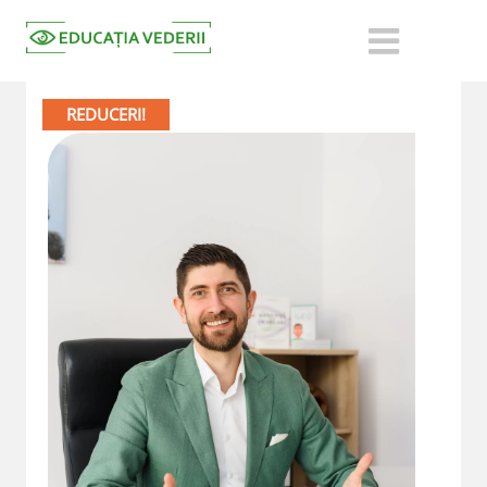
🔍
REDUCERI!