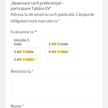
„Rezervare tarif preferențial –
participare Tabăra EV”
Adresa ta de email nu va fi publicată.
Câmpurile
obligatorii sunt marcate cu
*
Evaluarea ta
*
Una din 5
stele
2 din 5 stele
3 din 5 stele
4 din 5 stele
5 din 5 stele
Recenzia ta
*
Nume
*