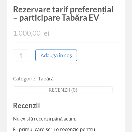
Rezervare tarif preferențial
– participare Tabăra EV
1.000,00
lei
Cantitate
Adaugă în coș
Rezervare
tarif
preferențial
–
Categorie:
Tabără
participare Tabăra
RECENZII (0)
EV
Recenzii
Nu există recenzii până acum.
Fii primul care scrii o recenzie pentru