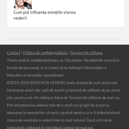
Cum pot influența emoțiile starea
vederii
Contact
|
Politica de confidențialitate
|
Termeni de utilizare
Ținem mult la confidențialitatea ta. Disclaimer: Rezultatele variază în
funcție de persoană, și ar trebui să nu folosești informațiile ca
înlocuitor al serviciilor specializate!
©2010-
2026 EDUCATIA VEDERII, toate drepturile sunt rezervate.
Intrând pe acest site, eşti de acord cu temenii de utilizare de pe acest
site, pentru a le citi viziteaza linkul de Termeni de utilizare de mai sus.
Prin introducerea adresei tale de e-mail ceri şi eşti de acord cu
abonarea la newsletter-ul nostru gratuit pentru ca a-ti imbunatatesti
starea de sanatate a vederii tale in mod natural. Dacă vrei să ne
contactezi, vizitează te rog linkul Contact de mai sus.