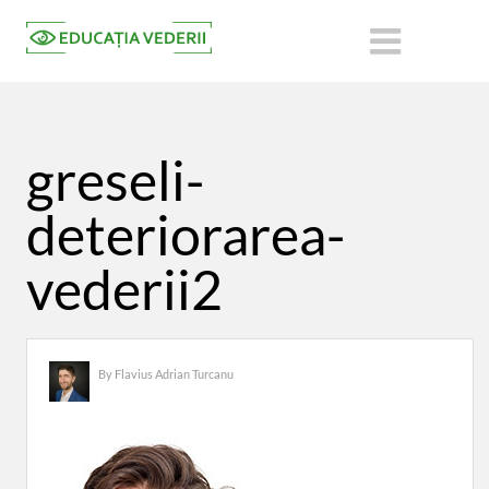
greseli-
deteriorarea-
vederii2
By
Flavius Adrian Turcanu