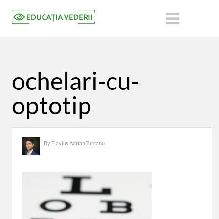
ochelari-cu-
optotip
By
Flavius Adrian Turcanu