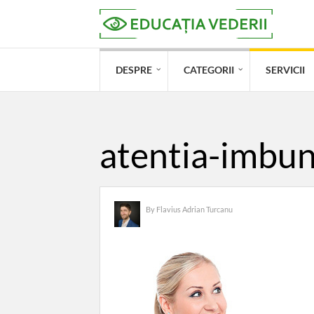
DESPRE
CATEGORII
SERVICII
atentia-imbun
By
Flavius Adrian Turcanu