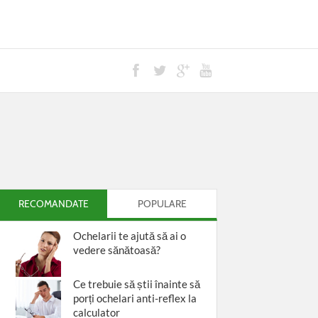
RECOMANDATE
POPULARE
Ochelarii te ajută să ai o
vedere sănătoasă?
Ce trebuie să știi înainte să
porți ochelari anti-reflex la
calculator