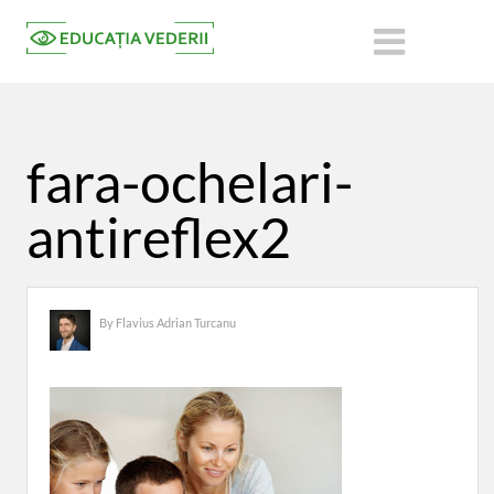
fara-ochelari-
antireflex2
By
Flavius Adrian Turcanu