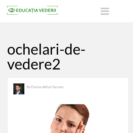
ochelari-de-
vedere2
By
Flavius Adrian Turcanu