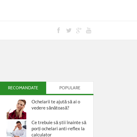
RECOMANDATE
POPULARE
Ochelarii te ajută să ai o
vedere sănătoasă?
Ce trebuie să știi înainte să
porți ochelari anti-reflex la
calculator