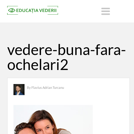
vedere-buna-fara-
ochelari2
By
Flavius Adrian Turcanu