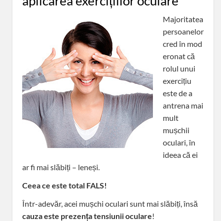
aplicarea exercițiilor oculare
Majoritatea
persoanelor
cred în mod
eronat că
rolul unui
exercițiu
este de a
antrena mai
mult
mușchii
oculari, în
ideea că ei
ar fi mai slăbiți – leneși.
Ceea ce este total FALS!
Într-adevăr, acei mușchi oculari sunt mai slăbiți, însă
cauza este prezența tensiunii oculare
!