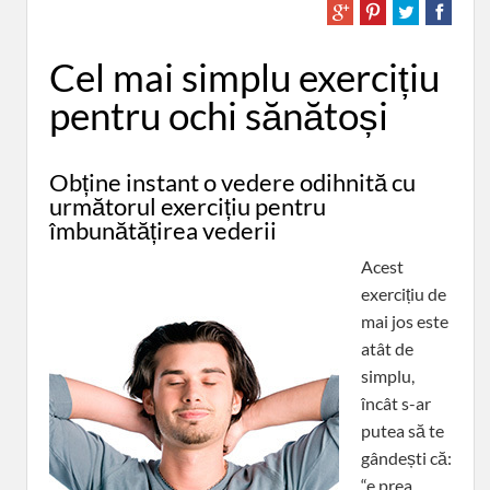
Cel mai simplu exercițiu
pentru ochi sănătoși
Obține instant o vedere odihnită cu
următorul exercițiu pentru
îmbunătățirea vederii
Acest
exercițiu de
mai jos este
atât de
simplu,
încât s-ar
putea să te
gândești că:
“e prea