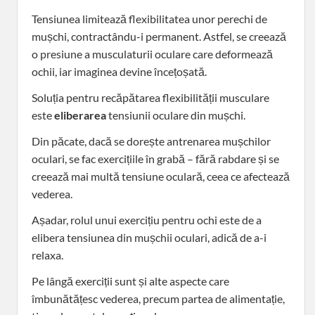
Tensiunea limitează flexibilitatea unor perechi de
mușchi, contractându-i permanent. Astfel, se creează
o presiune a musculaturii oculare care deformează
ochii, iar imaginea devine încețoșată.
Soluția pentru recăpătarea flexibilității musculare
este
eliberarea
tensiunii oculare din mușchi.
Din păcate, dacă se dorește antrenarea mușchilor
oculari, se fac exercițiile în grabă – fără rabdare și se
creează mai multă tensiune oculară, ceea ce afectează
vederea.
Așadar, rolul unui exercițiu pentru ochi este de a
elibera tensiunea din mușchii oculari, adică de a-i
relaxa.
Pe lângă exerciții sunt și alte aspecte care
îmbunătățesc vederea, precum partea de alimentație,