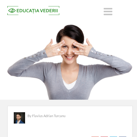
By
Flavius Adrian Turcanu