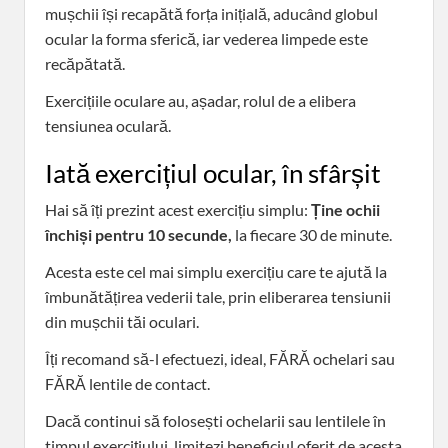
mușchii își recapătă forța inițială, aducând globul
ocular la forma sferică, iar vederea limpede este
recăpătată.
Exercițiile oculare au, așadar, rolul de a elibera
tensiunea oculară.
Iată exercițiul ocular, în sfârșit
Hai să îți prezint acest exercițiu simplu:
Ține ochii
închiși pentru 10 secunde,
la fiecare 30 de minute.
Acesta este cel mai simplu exercițiu care te ajută la
îmbunătățirea vederii tale, prin eliberarea tensiunii
din mușchii tăi oculari.
Îți recomand să-l efectuezi, ideal, FĂRĂ ochelari sau
FĂRĂ lentile de contact.
Dacă continui să folosești ochelarii sau lentilele în
timpul exercițiului, limitezi beneficiul oferit de acesta,