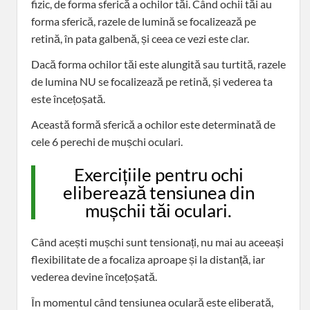
fizic, de forma sferică a ochilor tăi. Când ochii tăi au
forma sferică, razele de lumină se focalizează pe
retină, în pata galbenă, și ceea ce vezi este clar.
Dacă forma ochilor tăi este alungită sau turtită, razele
de lumina NU se focalizează pe retină, și vederea ta
este încețoșată.
Această formă sferică a ochilor este determinată de
cele 6 perechi de mușchi oculari.
Exercițiile pentru ochi
eliberează tensiunea din
mușchii tăi oculari.
Când acești mușchi sunt tensionați, nu mai au aceeași
flexibilitate de a focaliza aproape și la distanță, iar
vederea devine încețoșată.
În momentul când tensiunea oculară este eliberată,