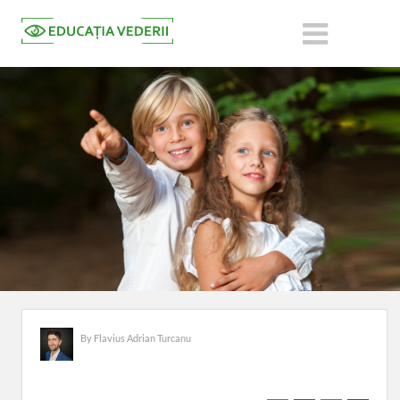
By
Flavius Adrian Turcanu