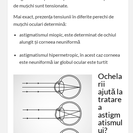
de mușchi sunt tensionate.
Mai exact, prezența tensiunii în diferite perechi de
mușchi oculari determină:
astigmatismul miopic, este determinat de ochiul
alungit și corneea neuniformă
astigmatismul hipermetropic, în acest caz corneea
este neuniformă iar globul ocular este turtit
Ochela
rii
ajută la
tratare
a
astigm
atismul
ui?