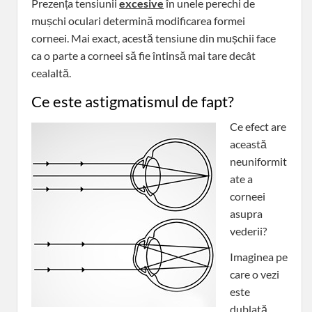
Prezența tensiunii
excesive
în unele perechi de
mușchi oculari determină modificarea formei
corneei. Mai exact, acestă tensiune din mușchii face
ca o parte a corneei să fie întinsă mai tare decât
cealaltă.
Ce este astigmatismul de fapt?
Ce efect are
această
neuniformit
ate a
corneei
asupra
vederii?
Imaginea pe
care o vezi
este
dublată,