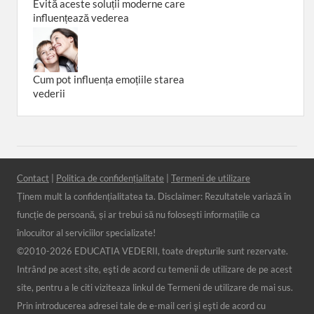
Evită aceste soluții moderne care
influențează vederea
Cum pot influența emoțiile starea
vederii
Contact
|
Politica de confidențialitate
|
Termeni de utilizare
Ținem mult la confidențialitatea ta. Disclaimer: Rezultatele variază în
funcție de persoană, și ar trebui să nu folosești informațiile ca
înlocuitor al serviciilor specializate!
©2010-
2026 EDUCATIA VEDERII, toate drepturile sunt rezervate.
Intrând pe acest site, eşti de acord cu temenii de utilizare de pe acest
site, pentru a le citi viziteaza linkul de Termeni de utilizare de mai sus.
Prin introducerea adresei tale de e-mail ceri şi eşti de acord cu