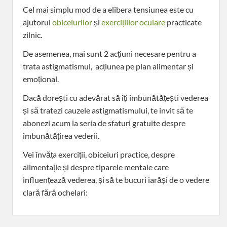
Cel mai simplu mod de a elibera tensiunea este cu
ajutorul
obiceiurilor
și
exercițiilor oculare
practicate
zilnic.
De asemenea, mai sunt 2 acțiuni necesare pentru a
trata astigmatismul, acțiunea pe plan alimentar și
emoțional.
Dacă dorești cu adevărat să îți îmbunătățești vederea
și să tratezi cauzele astigmatismului, te invit să te
abonezi acum la seria de sfaturi gratuite despre
îmbunătățirea vederii.
Vei învăța exerciții, obiceiuri practice, despre
alimentație și despre tiparele mentale care
influențează vederea, și să te bucuri iarăși de o vedere
clară fără ochelari: