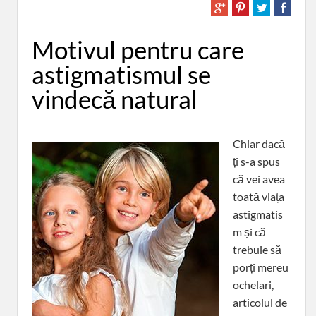
Motivul pentru care
astigmatismul se
vindecă natural
Chiar dacă
ți s-a spus
că vei avea
toată viața
astigmatis
m și că
trebuie să
porți mereu
ochelari,
articolul de