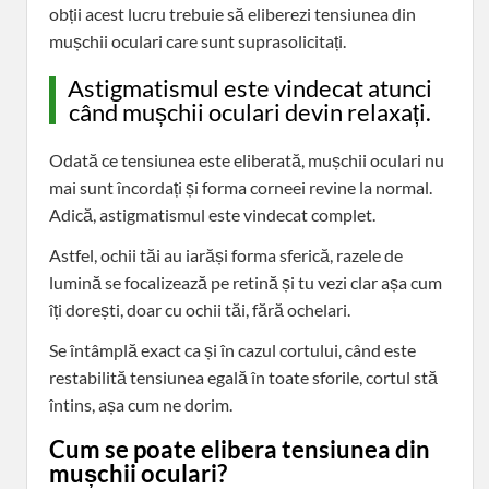
obții acest lucru trebuie să eliberezi tensiunea din
mușchii oculari care sunt suprasolicitați.
Astigmatismul este vindecat atunci
când mușchii oculari devin relaxați.
Odată ce tensiunea este eliberată, mușchii oculari nu
mai sunt încordați și forma corneei revine la normal.
Adică, astigmatismul este vindecat complet.
Astfel, ochii tăi au iarăși forma sferică, razele de
lumină se focalizează pe retină și tu vezi clar așa cum
îți dorești, doar cu ochii tăi, fără ochelari.
Se întâmplă exact ca și în cazul cortului, când este
restabilită tensiunea egală în toate sforile, cortul stă
întins, așa cum ne dorim.
Cum se poate elibera tensiunea din
mușchii oculari?